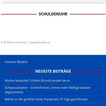
SCHULDENUHR
© DI Viktor Krammer | staatsschulden.at
Interner Bereich
NEUESTE BEITRÄGE
Mutter betäubte Tochter (9) und zündet sie an
Schwarzarbeiter – Scheinfirmen: Immer mehr fleißige werden
abgeschreckt
Mitten in der größten Krise, Parlament 75 Tage geschlossen