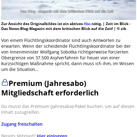
Zur Ansicht des Originalbildes ist ein aktives
Abo
nötig. | Zeit im Blick -
Das News-Blog-Magazin mit dem kritischen Blick auf die Zeit! | © zib
Von einem Flüchtlingskoordinator sind auch Antworten zu
erwarten. Wenn der scheidende Flüchtlingskoordinator bei der
von Innenminister Wolfgang Sobotka richtigerweise forcierten
Obergrenze von 37.500 Asylverfahren für heuer von einer
kurzsichtigen Maßnahme spricht, dann muss ich ihm, im Wissen
um die Situation…
Premium (Jahresabo)
Mitgliedschaft erforderlich
Du musst das Premium (Jahresabo)-Paket buchen, um auf diesen
Inhalt zuzugreifen.
Zugang freischalten
Bereits Mitglied?
Hier einloggen