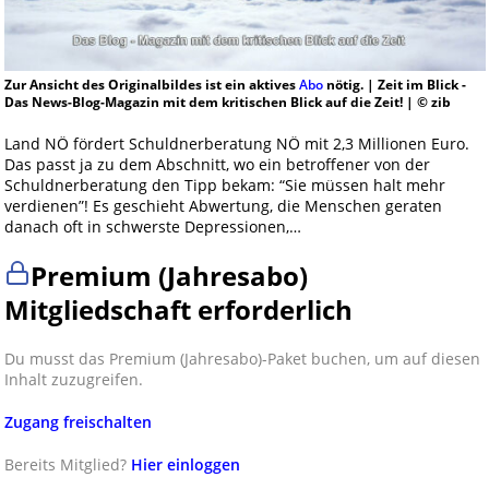
Zur Ansicht des Originalbildes ist ein aktives
Abo
nötig. | Zeit im Blick -
Das News-Blog-Magazin mit dem kritischen Blick auf die Zeit! | © zib
Land NÖ fördert Schuldnerberatung NÖ mit 2,3 Millionen Euro.
Das passt ja zu dem Abschnitt, wo ein betroffener von der
Schuldnerberatung den Tipp bekam: “Sie müssen halt mehr
verdienen”! Es geschieht Abwertung, die Menschen geraten
danach oft in schwerste Depressionen,…
Premium (Jahresabo)
Mitgliedschaft erforderlich
Du musst das Premium (Jahresabo)-Paket buchen, um auf diesen
Inhalt zuzugreifen.
Zugang freischalten
Bereits Mitglied?
Hier einloggen