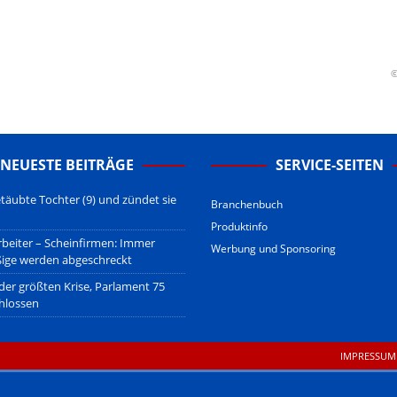
erstehen.
u den Betreibern der verlinkten Webseiten.
sberatung!
erwiegend u.o. ausschließlich von (meist ungerechtfertigten,
©
nd soll keine Herabwürdigung von Kanzleien darstellen, welche dies
gsetzen und hat aufgrund der nicht Vertrags-gebundenen Wirksamkeit
B
.
NEUESTE BEITRÄGE
SERVICE-SEITEN
täubte Tochter (9) und zündet sie
Branchenbuch
Produktinfo
beiter – Scheinfirmen: Immer
Werbung und Sponsoring
ßige werden abgeschreckt
 der größten Krise, Parlament 75
hlossen
IMPRESSUM