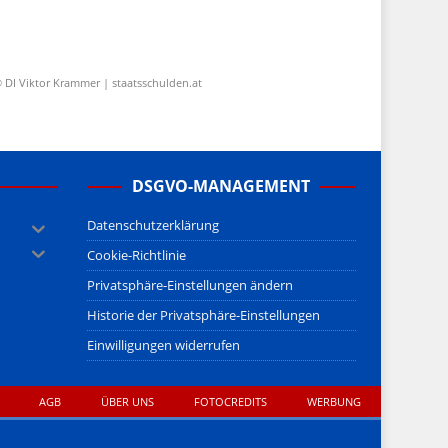
 DI Viktor Krammer | staatsschulden.at
DSGVO-MANAGEMENT
Datenschutzerklärung
Cookie-Richtlinie
Privatsphäre-Einstellungen ändern
Historie der Privatsphäre-Einstellungen
Einwilligungen widerrufen
AGB
ÜBER UNS
FOTOCREDITS
WERBUNG