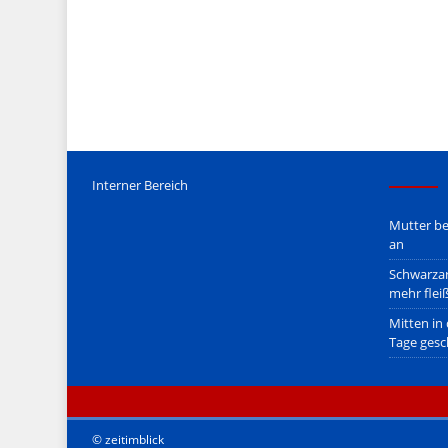
Mediengesetz
erfolgt, soweit wir als Nicht-Juristen dieses v
Wir stehen nicht in (ge)werblichen Zusammenhang mit uo. z
Etwaige Empfehlungen in diesem Bericht sind
keine Recht
Der Begriff "
Abmahnanwalt
" bezeichnet Juristen, welche üb
überzogenen, rechtlich fragwürdigen) Abmahnungen leben u
innerhalb gesetzlich verankerter Regeln tun.
Jener Disclaimer soll sich nicht über gültiges Recht hinwe
hpts. informativen Charakter.
Bitte beachten Sie in dem Zusammenhang auch unsere
AG
Interner Bereich
Mutter be
an
Schwarzar
mehr flei
Mitten in
Tage gesc
© zeitimblick