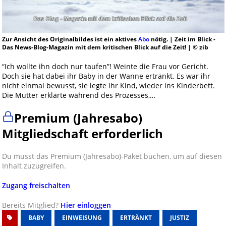
Zur Ansicht des Originalbildes ist ein aktives
Abo
nötig. | Zeit im Blick -
Das News-Blog-Magazin mit dem kritischen Blick auf die Zeit! | © zib
“Ich wollte ihn doch nur taufen”! Weinte die Frau vor Gericht.
Doch sie hat dabei ihr Baby in der Wanne ertränkt. Es war ihr
nicht einmal bewusst, sie legte ihr Kind, wieder ins Kinderbett.
Die Mutter erklärte während des Prozesses,…
Premium (Jahresabo)
Mitgliedschaft erforderlich
Du musst das Premium (Jahresabo)-Paket buchen, um auf diesen
Inhalt zuzugreifen.
Zugang freischalten
Bereits Mitglied?
Hier einloggen
BABY
EINWEISUNG
ERTRÄNKT
JUSTIZ