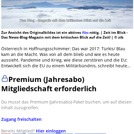
Zur Ansicht des Originalbildes ist ein aktives
Abo
nötig. | Zeit im Blick -
Das News-Blog-Magazin mit dem kritischen Blick auf die Zeit! | © zib
Österreich in Hoffnungsschimmer: Das war 2017: Türkis/ Blau
kam an die Macht. Was von all dem blieb und wie es heute
aussieht. Pandemie und Krieg, wie diese zerstören und die EU:
Entwickelt sich die EU zu einem Militärbündnis, schreibt heute…
Premium (Jahresabo)
Mitgliedschaft erforderlich
Du musst das Premium (Jahresabo)-Paket buchen, um auf diesen
Inhalt zuzugreifen.
Zugang freischalten
Bereits Mitglied?
Hier einloggen