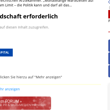
erreichischen Ärztekammer. „Monatelange Wartezeiten auf
m Limit – die Politik kann und darf all das…
dschaft erforderlich
P
uf diesen Inhalt zuzugreifen.
SPITAL
licken Sie hierzu auf "Mehr anzeigen"
gefallen.
hr anzeigen
ich die Justiz im klaren ist, wodurch dieser und etliche
werden. Dzt. herrscht auch in dem Bereich rechtsfreier
m FORUM »
rrecht", welches alleine aufgrund schwammiger Gesetze
se, PR & Multi-MEDIEN mitreden!