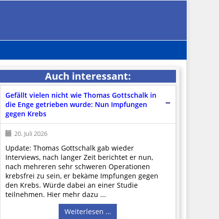
Auch interessant:
Gefällt vielen nicht wie Thomas Gottschalk in
die Enge getrieben wurde: Nun Impfungen
gegen Krebs
20. Juli 2026
Update: Thomas Gottschalk gab wieder
Interviews, nach langer Zeit berichtet er nun,
nach mehreren sehr schweren Operationen
krebsfrei zu sein, er bekäme Impfungen gegen
den Krebs. Würde dabei an einer Studie
teilnehmen. Hier mehr dazu ...
Weiterlesen …