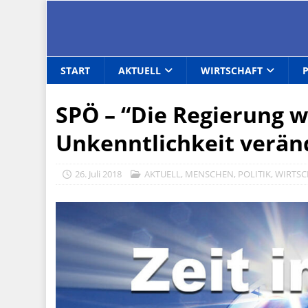
START
AKTUELL
WIRTSCHAFT
SPÖ – “Die Regierung wi
Unkenntlichkeit verän
26. Juli 2018
AKTUELL
,
MENSCHEN
,
POLITIK
,
WIRTSC