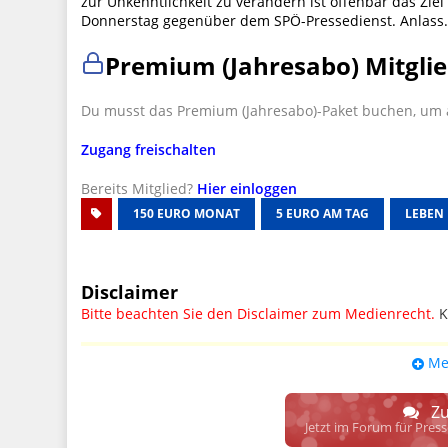
zur Unkenntlichkeit zu verändern ist offenbar das Zi
Donnerstag gegenüber dem SPÖ-Pressedienst. Anlass
Premium (Jahresabo) Mitglie
Du musst das Premium (Jahresabo)-Paket buchen, um a
Zugang freischalten
Bereits Mitglied?
Hier einloggen
150 EURO MONAT
5 EURO AM TAG
LEBEN
Disclaimer
Bitte beachten Sie den Disclaimer zum Medienrecht.
K
UPDATE: § 17 ECG seit 16.02.2024 weg
Me
Wir lassen den Disclaimertext dennoch so stehen, bis s
weitere, damit zusammenhängende Paragrafen ersetzt 
Zu
Raum. D.h. noch mehr Spielraum für das sog. "Richte
Jetzt im Forum für Pres
gewisse Parteien bevorzugen kann.