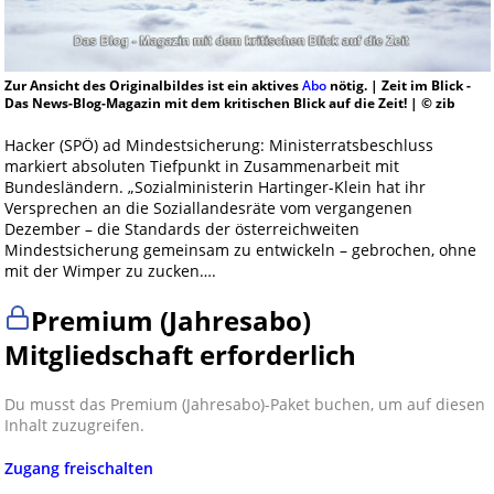
Zur Ansicht des Originalbildes ist ein aktives
Abo
nötig. | Zeit im Blick -
Das News-Blog-Magazin mit dem kritischen Blick auf die Zeit! | © zib
Hacker (SPÖ) ad Mindestsicherung: Ministerratsbeschluss
markiert absoluten Tiefpunkt in Zusammenarbeit mit
Bundesländern. „Sozialministerin Hartinger-Klein hat ihr
Versprechen an die Soziallandesräte vom vergangenen
Dezember – die Standards der österreichweiten
Mindestsicherung gemeinsam zu entwickeln – gebrochen, ohne
mit der Wimper zu zucken….
Premium (Jahresabo)
Mitgliedschaft erforderlich
Du musst das Premium (Jahresabo)-Paket buchen, um auf diesen
Inhalt zuzugreifen.
Zugang freischalten