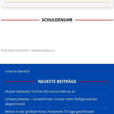
SCHULDENUHR
© DI Viktor Krammer | staatsschulden.at
Interner Bereich
NEUESTE BEITRÄGE
Mutter betäubte Tochter (9) und zündet sie an
Schwarzarbeiter – Scheinfirmen: Immer mehr fleißige werden
abgeschreckt
Mitten in der größten Krise, Parlament 75 Tage geschlossen