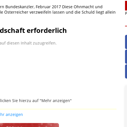
ern Bundeskanzler, Februar 2017 Diese Ohnmacht und
le Österreicher verzweifeln lassen und die Schuld liegt allein
P
dschaft erforderlich
uf diesen Inhalt zuzugreifen.
licken Sie hierzu auf "Mehr anzeigen"
gefallen.
hr anzeigen
ich die Justiz im klaren ist, wodurch dieser und etliche
werden. Dzt. herrscht auch in dem Bereich rechtsfreier