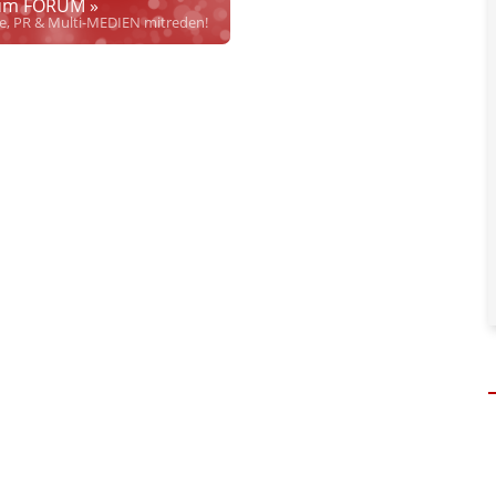
m FORUM »
rrecht", welches alleine aufgrund schwammiger Gesetze
se, PR & Multi-MEDIEN mitreden!
hkeit bei Links
und betonen ausdrücklich, dass wir die im Abs. 1 des §
 verlinkten Inhalt nicht immer gewährleisten können.
risten, noch beschäftigen sie solche, dürfen und können daher
keine
nlangen
qualifizierter
Hinweise der Justizbehörden nach. Dennoch
. Personen und versuchen objektiv zu bleiben.
en, soweit diese bekannt und nötig sind. Dabei gibt es 4 Abstufungen:
her inhaltlicher Verantwortung des Aussenders!
" bedeutet, dass diese
Content ist, sondern eine Verteilung im Sinne des
APA Disclaimers
(§
adaptierten bzw. referenzierten Artikels (Keine Haftung bez. § 17 ECG)
"
welcher nicht, oder nicht nur von APA-OTS kommt. Hier dürfen auch
. (§ 17 ECG gilt dennoch)
sseaussendung.
" heißt, dass von APA-OTS verbreiteter Content von uns
 deklarieren wir keinen vollen Haftungsausschluss für den gesamten
 ECG gilt aber weiterhin für Aussagen des Urhebers.)
(§ 17 ECG) nicht verlinkt
" bedeutet, dass die Quelle zwar genannt wird
 Prüfung auf rechtliche Korrektheit, Wahrheit des externen Inhalts
önlicher Daten beteiligter jur. wie phys. Personen
in und auf
t.