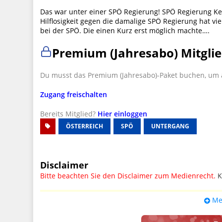
Das war unter einer SPÖ Regierung! SPÖ Regierung K
Hilflosigkeit gegen die damalige SPÖ Regierung hat vie
bei der SPÖ. Die einen Kurz erst möglich machte….
Premium (Jahresabo) Mitglie
Du musst das Premium (Jahresabo)-Paket buchen, um a
Zugang freischalten
Bereits Mitglied?
Hier einloggen
ÖSTERREICH
SPÖ
UNTERGANG
Disclaimer
Bitte beachten Sie den Disclaimer zum Medienrecht.
K
UPDATE: § 17 ECG seit 16.02.2024 weg
Me
Wir lassen den Disclaimertext dennoch so stehen, bis s
weitere, damit zusammenhängende Paragrafen ersetzt 