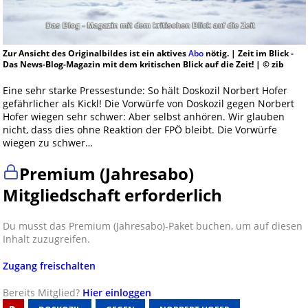
Zur Ansicht des Originalbildes ist ein aktives
Abo
nötig. | Zeit im Blick -
Das News-Blog-Magazin mit dem kritischen Blick auf die Zeit! | © zib
Eine sehr starke Pressestunde: So hält Doskozil Norbert Hofer
gefährlicher als Kickl! Die Vorwürfe von Doskozil gegen Norbert
Hofer wiegen sehr schwer: Aber selbst anhören. Wir glauben
nicht, dass dies ohne Reaktion der FPÖ bleibt. Die Vorwürfe
wiegen zu schwer…
Premium (Jahresabo)
Mitgliedschaft erforderlich
Du musst das Premium (Jahresabo)-Paket buchen, um auf diesen
Inhalt zuzugreifen.
Zugang freischalten
Bereits Mitglied?
Hier einloggen