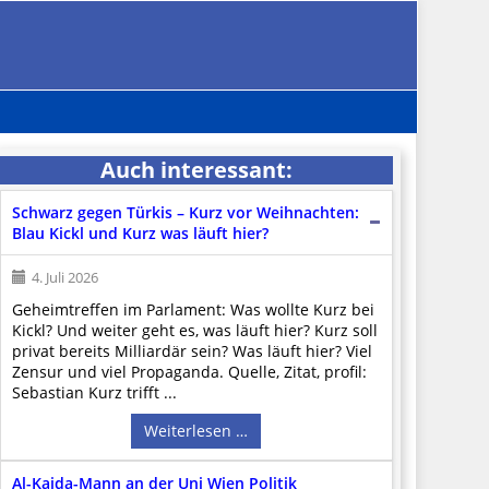
Auch interessant:
Schwarz gegen Türkis – Kurz vor Weihnachten:
Blau Kickl und Kurz was läuft hier?
4. Juli 2026
Geheimtreffen im Parlament: Was wollte Kurz bei
Kickl? Und weiter geht es, was läuft hier? Kurz soll
privat bereits Milliardär sein? Was läuft hier? Viel
Zensur und viel Propaganda. Quelle, Zitat, profil:
Sebastian Kurz trifft ...
Weiterlesen …
Al-Kaida-Mann an der Uni Wien Politik