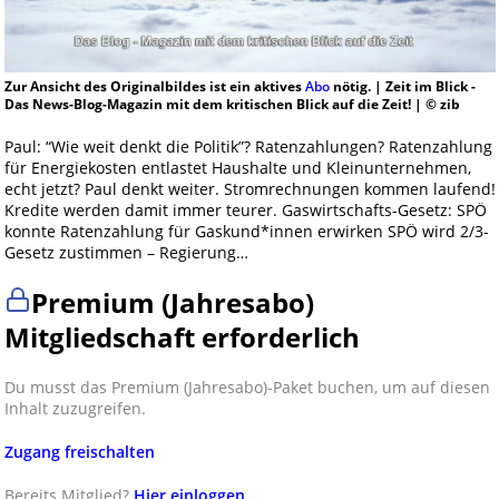
Zur Ansicht des Originalbildes ist ein aktives
Abo
nötig. | Zeit im Blick -
Das News-Blog-Magazin mit dem kritischen Blick auf die Zeit! | © zib
Paul: “Wie weit denkt die Politik”? Ratenzahlungen? Ratenzahlung
für Energiekosten entlastet Haushalte und Kleinunternehmen,
echt jetzt? Paul denkt weiter. Stromrechnungen kommen laufend!
Kredite werden damit immer teurer. Gaswirtschafts-Gesetz: SPÖ
konnte Ratenzahlung für Gaskund*innen erwirken SPÖ wird 2/3-
Gesetz zustimmen – Regierung…
Premium (Jahresabo)
Mitgliedschaft erforderlich
Du musst das Premium (Jahresabo)-Paket buchen, um auf diesen
Inhalt zuzugreifen.
Zugang freischalten
Bereits Mitglied?
Hier einloggen