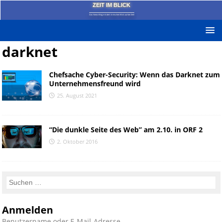
ZEIT IM BLICK
Das News-Blog mit dem kritischen Blick auf die Zeit!
darknet
Chefsache Cyber-Security: Wenn das Darknet zum
Unternehmensfreund wird
25. August 2021
“Die dunkle Seite des Web” am 2.10. in ORF 2
2. Oktober 2016
Anmelden
Benutzername oder E-Mail-Adresse