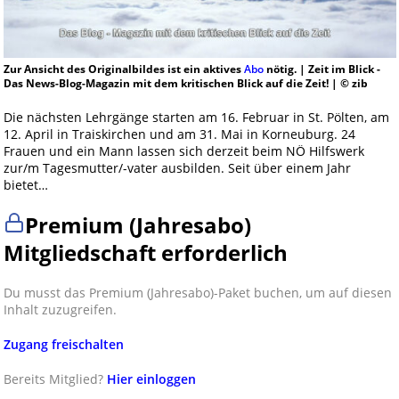
Zur Ansicht des Originalbildes ist ein aktives
Abo
nötig. | Zeit im Blick -
Das News-Blog-Magazin mit dem kritischen Blick auf die Zeit! | © zib
Die nächsten Lehrgänge starten am 16. Februar in St. Pölten, am
12. April in Traiskirchen und am 31. Mai in Korneuburg. 24
Frauen und ein Mann lassen sich derzeit beim NÖ Hilfswerk
zur/m Tagesmutter/-vater ausbilden. Seit über einem Jahr
bietet…
Premium (Jahresabo)
Mitgliedschaft erforderlich
Du musst das Premium (Jahresabo)-Paket buchen, um auf diesen
Inhalt zuzugreifen.
Zugang freischalten
Bereits Mitglied?
Hier einloggen