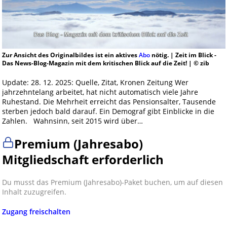
Zur Ansicht des Originalbildes ist ein aktives
Abo
nötig. | Zeit im Blick -
Das News-Blog-Magazin mit dem kritischen Blick auf die Zeit! | © zib
Update: 28. 12. 2025: Quelle, Zitat, Kronen Zeitung Wer
jahrzehntelang arbeitet, hat nicht automatisch viele Jahre
Ruhestand. Die Mehrheit erreicht das Pensionsalter, Tausende
sterben jedoch bald darauf. Ein Demograf gibt Einblicke in die
Zahlen. Wahnsinn, seit 2015 wird über…
Premium (Jahresabo)
Mitgliedschaft erforderlich
Du musst das Premium (Jahresabo)-Paket buchen, um auf diesen
Inhalt zuzugreifen.
Zugang freischalten