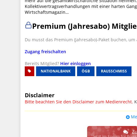
mehr auf die gesamtwirtschaftliche Situation nehmen
Kollektivvertragsverhandlungen mit einer harten Gan
Wirtschaftsmagazin…
Premium (Jahresabo) Mitglie
Du musst das Premium (Jahresabo)-Paket buchen, um a
Zugang freischalten
Bereits Mitglied?
Hier einloggen
NATIONALBANK
ÖGB
RAUSSCHMISS
Disclaimer
Bitte beachten Sie den Disclaimer zum Medienrecht.
K
UPDATE: § 17 ECG seit 16.02.2024 weg
Me
Wir lassen den Disclaimertext dennoch so stehen, bis s
weitere, damit zusammenhängende Paragrafen ersetzt 
Zu
Raum. D.h. noch mehr Spielraum für das sog. "Richte
Jetzt im Forum für Pres