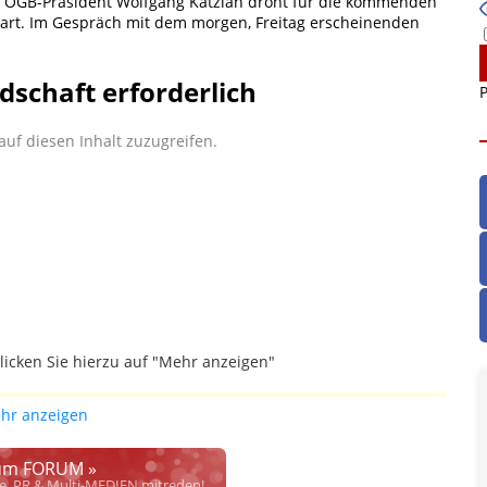
. ÖGB-Präsident Wolfgang Katzian droht für die kommenden
gart. Im Gespräch mit dem morgen, Freitag erscheinenden
dschaft erforderlich
P
uf diesen Inhalt zuzugreifen.
licken Sie hierzu auf "Mehr anzeigen"
gefallen.
hr anzeigen
ich die Justiz im klaren ist, wodurch dieser und etliche
werden. Dzt. herrscht auch in dem Bereich rechtsfreier
m FORUM »
rrecht", welches alleine aufgrund schwammiger Gesetze
se, PR & Multi-MEDIEN mitreden!