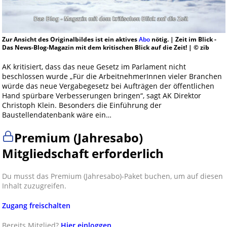
Zur Ansicht des Originalbildes ist ein aktives
Abo
nötig. | Zeit im Blick -
Das News-Blog-Magazin mit dem kritischen Blick auf die Zeit! | © zib
AK kritisiert, dass das neue Gesetz im Parlament nicht
beschlossen wurde „Für die ArbeitnehmerInnen vieler Branchen
würde das neue Vergabegesetz bei Aufträgen der öffentlichen
Hand spürbare Verbesserungen bringen“, sagt AK Direktor
Christoph Klein. Besonders die Einführung der
Baustellendatenbank wäre ein…
Premium (Jahresabo)
Mitgliedschaft erforderlich
Du musst das Premium (Jahresabo)-Paket buchen, um auf diesen
Inhalt zuzugreifen.
Zugang freischalten
Bereits Mitglied?
Hier einloggen