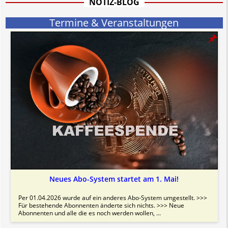
NOTIZ-BLOG
Bitte beachten Sie in dem Zusammenhang auch unsere
AGB
.
Termine & Veranstaltungen
Neues Abo-System startet am 1. Mai!
Per 01.04.2026 wurde auf ein anderes Abo-System umgestellt. >>>
Für bestehende Abonnenten änderte sich nichts. >>> Neue
Abonnenten und alle die es noch werden wollen, ...