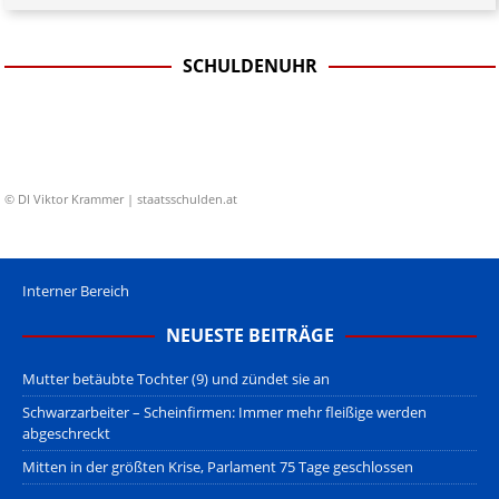
SCHULDENUHR
© DI Viktor Krammer | staatsschulden.at
Interner Bereich
NEUESTE BEITRÄGE
Mutter betäubte Tochter (9) und zündet sie an
Schwarzarbeiter – Scheinfirmen: Immer mehr fleißige werden
abgeschreckt
Mitten in der größten Krise, Parlament 75 Tage geschlossen