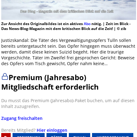
Zur Ansicht des Originalbildes ist ein aktives
Abo
nötig. | Zeit im Blick -
Das News-Blog-Magazin mit dem kritischen Blick auf die Zeit! | © zib
Justizskandal: Die Täter des Vergewaltigungsopfers Tulln sollen
bereits untergetaucht sein. Das Opfer hingegen muss überwacht
werden, damit diese keinen Suizid begeht. Hier die traurige
Vorgeschichte. Täter im Zweifel frei gesprochen Gericht: Beweise
des Opfers vom Tisch gewischt, Opfer nahm keine…
Premium (Jahresabo)
Mitgliedschaft erforderlich
Du musst das Premium (Jahresabo)-Paket buchen, um auf diesen
Inhalt zuzugreifen.
Zugang freischalten
Bereits Mitglied?
Hier einloggen