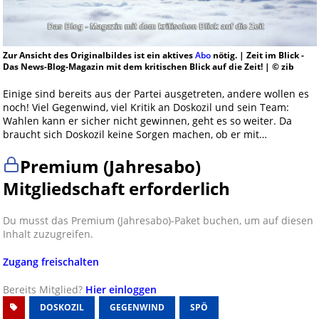
Zur Ansicht des Originalbildes ist ein aktives
Abo
nötig. | Zeit im Blick -
Das News-Blog-Magazin mit dem kritischen Blick auf die Zeit! | © zib
Einige sind bereits aus der Partei ausgetreten, andere wollen es
noch! Viel Gegenwind, viel Kritik an Doskozil und sein Team:
Wahlen kann er sicher nicht gewinnen, geht es so weiter. Da
braucht sich Doskozil keine Sorgen machen, ob er mit…
Premium (Jahresabo)
Mitgliedschaft erforderlich
Du musst das Premium (Jahresabo)-Paket buchen, um auf diesen
Inhalt zuzugreifen.
Zugang freischalten
Bereits Mitglied?
Hier einloggen
DOSKOZIL
GEGENWIND
SPÖ