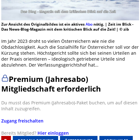
Zur Ansicht des Originalbildes ist ein aktives
Abo
nötig. | Zeit im Blick -
Das News-Blog-Magazin mit dem kritischen Blick auf die Zeit! | © zib
Im Jahr 2023 droht so vielen Österreichern wie nie die
Obdachlosigkeit. Auch die Sozialhilfe für Österreicher soll vor der
Kürzung stehen. Höchstgericht sollte sich bei seinen Urteilen an
der Praxis orientieren – ideologisch getriebene Urteile sind
abzulehnen. Der Verfassungsgerichtshof hat…
Premium (Jahresabo)
Mitgliedschaft erforderlich
Du musst das Premium (Jahresabo)-Paket buchen, um auf diesen
Inhalt zuzugreifen.
Zugang freischalten
Bereits Mitglied?
Hier einloggen