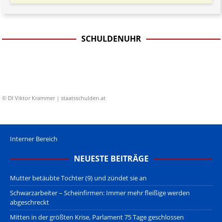
SCHULDENUHR
© DI Viktor Krammer | staatsschulden.at
Interner Bereich
NEUESTE BEITRÄGE
Mutter betäubte Tochter (9) und zündet sie an
Schwarzarbeiter – Scheinfirmen: Immer mehr fleißige werden
abgeschreckt
Mitten in der größten Krise, Parlament 75 Tage geschlossen