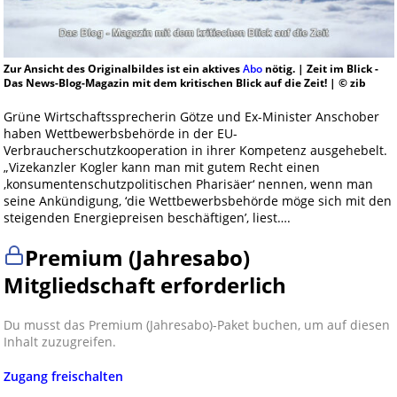
Zur Ansicht des Originalbildes ist ein aktives
Abo
nötig. | Zeit im Blick -
Das News-Blog-Magazin mit dem kritischen Blick auf die Zeit! | © zib
Grüne Wirtschaftssprecherin Götze und Ex-Minister Anschober
haben Wettbewerbsbehörde in der EU-
Verbraucherschutzkooperation in ihrer Kompetenz ausgehebelt.
„Vizekanzler Kogler kann man mit gutem Recht einen
‚konsumentenschutzpolitischen Pharisäer‘ nennen, wenn man
seine Ankündigung, ‘die Wettbewerbsbehörde möge sich mit den
steigenden Energiepreisen beschäftigen’, liest….
Premium (Jahresabo)
Mitgliedschaft erforderlich
Du musst das Premium (Jahresabo)-Paket buchen, um auf diesen
Inhalt zuzugreifen.
Zugang freischalten