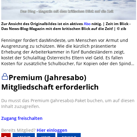
Zur Ansicht des Originalbildes ist ein aktives
Abo
nötig. | Zeit im Blick -
Das News-Blog-Magazin mit dem kritischen Blick auf die Zeit! | © zib
Fenninger fordert dasMindeste, um Menschen vor Armut und
Ausgrenzung zu schützen. Wie die kürzlich präsentierte
Erhebung der Arbeiterkammer in fünf Bundesländern zeigt,
kostet der Schulalltag Österreichs Eltern viel Geld. Es fallen
Kosten für zusätzliche Schulbücher, für Kopien oder den Spind…
Premium (Jahresabo)
Mitgliedschaft erforderlich
Du musst das Premium (Jahresabo)-Paket buchen, um auf diesen
Inhalt zuzugreifen.
Zugang freischalten
Bereits Mitglied?
Hier einloggen