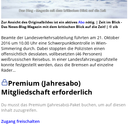
Zur Ansicht des Originalbildes ist ein aktives
Abo
nötig. | Zeit im Blick -
Das News-Blog-Magazin mit dem kritischen Blick auf die Zeit! | © zib
Beamte der Landesverkehrsabteilung führten am 21. Oktober
2016 um 10.00 Uhr eine Schwerpunktkontrolle in Wien-
Simmering durch. Dabei stoppten die Polizisten einen
offensichtlich desolaten, vollbesetzten (46 Personen)
weißrussischen Reisebus. In einer Landesfahrzeugprüfstelle
konnte festgestellt werden, dass die Bremsen auf einzelne
Räder…
Premium (Jahresabo)
Mitgliedschaft erforderlich
Du musst das Premium (Jahresabo)-Paket buchen, um auf diesen
Inhalt zuzugreifen.
Zugang freischalten