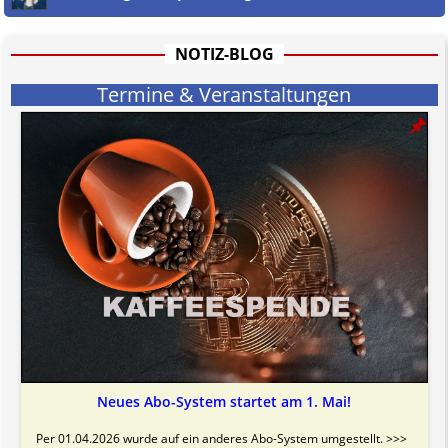
hat aufgrund der nicht Vertrags-gebundenen Wirksamkeit hpts.
informativen Charakter.
Bitte beachten Sie in dem Zusammenhang auch unsere
AGB
.
NOTIZ-BLOG
Termine & Veranstaltungen
Neues Abo-System startet am 1. Mai!
Per 01.04.2026 wurde auf ein anderes Abo-System umgestellt. >>>