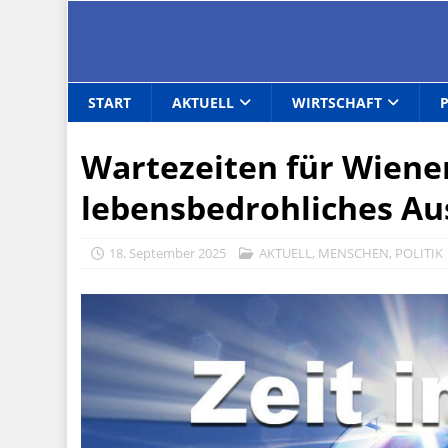
START
AKTUELL
WIRTSCHAFT
Wartezeiten für Wien
lebensbedrohliches A
18. September 2025
AKTUELL
,
MENSCHEN
,
POLITIK