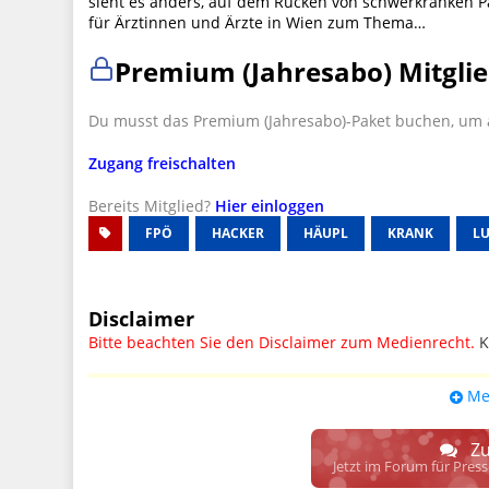
sieht es anders, auf dem Rücken von schwerkranken P
für Ärztinnen und Ärzte in Wien zum Thema…
Premium (Jahresabo) Mitglie
Du musst das Premium (Jahresabo)-Paket buchen, um a
Zugang freischalten
Bereits Mitglied?
Hier einloggen
FPÖ
HACKER
HÄUPL
KRANK
L
Disclaimer
Bitte beachten Sie den Disclaimer zum Medienrecht.
K
UPDATE: § 17 ECG seit 16.02.2024 weg
Me
Wir lassen den Disclaimertext dennoch so stehen, bis s
weitere, damit zusammenhängende Paragrafen ersetzt 
Zu
Raum. D.h. noch mehr Spielraum für das sog. "Richte
Jetzt im Forum für Pres
gewisse Parteien bevorzugen kann.