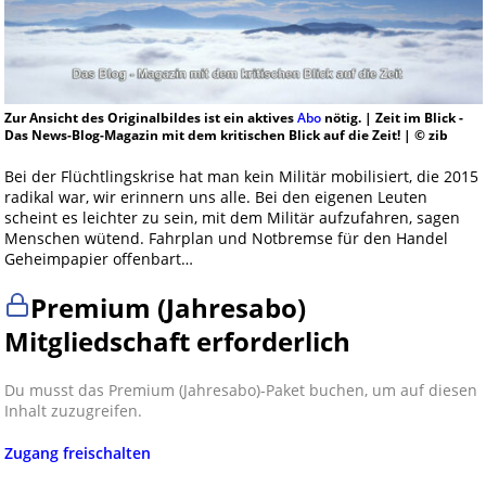
Zur Ansicht des Originalbildes ist ein aktives
Abo
nötig. | Zeit im Blick -
Das News-Blog-Magazin mit dem kritischen Blick auf die Zeit! | © zib
Bei der Flüchtlingskrise hat man kein Militär mobilisiert, die 2015
radikal war, wir erinnern uns alle. Bei den eigenen Leuten
scheint es leichter zu sein, mit dem Militär aufzufahren, sagen
Menschen wütend. Fahrplan und Notbremse für den Handel
Geheimpapier offenbart…
Premium (Jahresabo)
Mitgliedschaft erforderlich
Du musst das Premium (Jahresabo)-Paket buchen, um auf diesen
Inhalt zuzugreifen.
Zugang freischalten