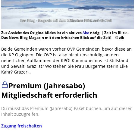
Zur Ansicht des Originalbildes ist ein aktives
Abo
nötig. | Zeit im Blick -
Das News-Blog-Magazin mit dem kritischen Blick auf die Zeit! | © zib
Beide Gemeinden waren vorher ÖVP Gemeinden, bevor diese an
die KP Ö gingen. Die ÖVP ist also nicht unschuldig, an den
neuerlichen Aufflammen der KPÖ! Kommunismus ist Stillstand
und Gewalt! Graz ist? Wo stehen Sie Frau Bürgermeisterin Elke
Kahr? Grazer…
Premium (Jahresabo)
Mitgliedschaft erforderlich
Du musst das Premium (Jahresabo)-Paket buchen, um auf diesen
Inhalt zuzugreifen.
Zugang freischalten