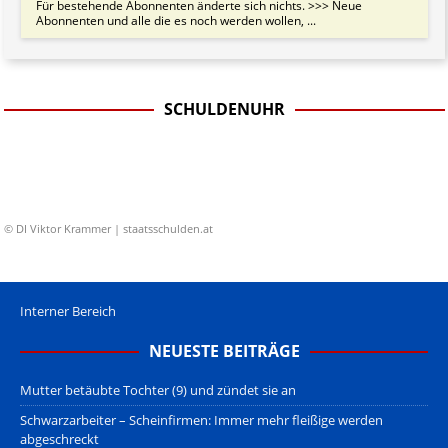
Für bestehende Abonnenten änderte sich nichts. >>> Neue
Abonnenten und alle die es noch werden wollen, ...
SCHULDENUHR
© DI Viktor Krammer | staatsschulden.at
Interner Bereich
NEUESTE BEITRÄGE
Mutter betäubte Tochter (9) und zündet sie an
Schwarzarbeiter – Scheinfirmen: Immer mehr fleißige werden
abgeschreckt