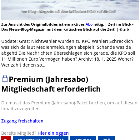
Zur Ansicht des Originalbildes ist ein aktives
Abo
nötig. | Zeit im Blick -
Das News-Blog-Magazin mit dem kritischen Blick auf die Zeit! | © zib
Update: Graz: Nichtwähler wurden zu KPÖ Wähler! Schrecklich
was sich da laut Medienmeldungen abspielt: Schande was da
abgeht! Die Nachrichten überschlagen sich gerade, die KPÖ soll
11 Millionen Euro Vermögen haben? Archiv: 18. 1. 2025 Woher?
Wer zahlt denen so…
Premium (Jahresabo)
Mitgliedschaft erforderlich
Du musst das Premium (Jahresabo)-Paket buchen, um auf diesen
Inhalt zuzugreifen.
Zugang freischalten
Bereits Mitglied?
Hier einloggen