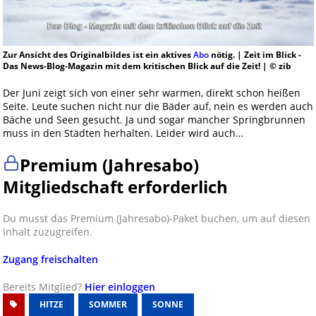
Zur Ansicht des Originalbildes ist ein aktives
Abo
nötig. | Zeit im Blick -
Das News-Blog-Magazin mit dem kritischen Blick auf die Zeit! | © zib
Der Juni zeigt sich von einer sehr warmen, direkt schon heißen
Seite. Leute suchen nicht nur die Bäder auf, nein es werden auch
Bäche und Seen gesucht. Ja und sogar mancher Springbrunnen
muss in den Städten herhalten. Leider wird auch…
Premium (Jahresabo)
Mitgliedschaft erforderlich
Du musst das Premium (Jahresabo)-Paket buchen, um auf diesen
Inhalt zuzugreifen.
Zugang freischalten
Bereits Mitglied?
Hier einloggen
HITZE
SOMMER
SONNE