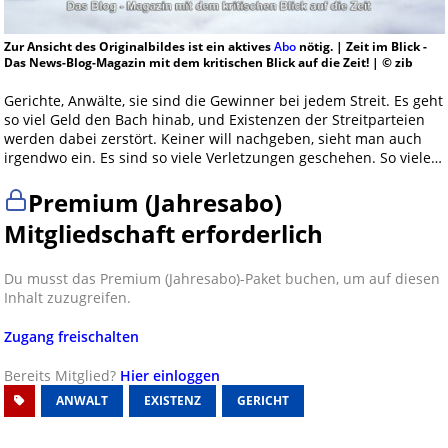
Zur Ansicht des Originalbildes ist ein aktives
Abo
nötig. | Zeit im Blick -
Das News-Blog-Magazin mit dem kritischen Blick auf die Zeit! | © zib
Gerichte, Anwälte, sie sind die Gewinner bei jedem Streit. Es geht
so viel Geld den Bach hinab, und Existenzen der Streitparteien
werden dabei zerstört. Keiner will nachgeben, sieht man auch
irgendwo ein. Es sind so viele Verletzungen geschehen. So viele…
Premium (Jahresabo)
Mitgliedschaft erforderlich
Du musst das Premium (Jahresabo)-Paket buchen, um auf diesen
Inhalt zuzugreifen.
Zugang freischalten
Bereits Mitglied?
Hier einloggen
ANWALT
EXISTENZ
GERICHT