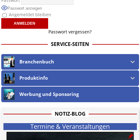
Passwort
Wir sind
nicht verantwortlich für die Offenlegung persönlicher
Passwort anzeigen
Daten beteiligter jur. wie phys. Personen
in und auf verlinkten
Angemeldet bleiben
Webseiten, sowie in den URLs und deren Linktext.
Ebenso teilen wir nicht zwingend deren Ansichten, sondern machen die
Unschuldsvermutung
für alle jur. wie phys. Personen und alle
Passwort vergessen?
Vorwürfe gegen jene geltend. Dies gilt insbesondere für die eigene
Berichterstattung, welche nach dem
öst. Mediengesetz
erfolgt, soweit
SERVICE-SEITEN
wir als Nicht-Juristen dieses verstehen.
Wir stehen nicht in (ge)werblichen Zusammenhang mit uo. zu den
Betreibern der verlinkten Webseiten.
Branchenbuch
Etwaige Empfehlungen in diesem Bericht sind
keine Rechtsberatung!
Der Begriff "
Abmahnanwalt
" bezeichnet Juristen, welche überwiegend
u.o. ausschließlich von (meist ungerechtfertigten, überzogenen,
Produktinfo
rechtlich fragwürdigen) Abmahnungen leben und soll keine
Herabwürdigung von Kanzleien darstellen, welche dies innerhalb
Werbung und Sponsoring
gesetzlich verankerter Regeln tun.
Jener Disclaimer soll sich nicht über gültiges Recht hinwegsetzen und
hat aufgrund der nicht Vertrags-gebundenen Wirksamkeit hpts.
informativen Charakter.
NOTIZ-BLOG
Bitte beachten Sie in dem Zusammenhang auch unsere
AGB
.
Termine & Veranstaltungen