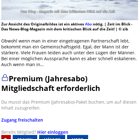
Zur Ansicht des Originalbildes ist ein aktives
Abo
nötig. | Zeit im Blick -
Das News-Blog-Magazin mit dem kritischen Blick auf die Zeit! | © zib
Obwohl wenn man in einer eingetragenen Partnerschaft lebt,
bekommt man ein Gemeinschaftsgeld. Egal, der Mann ist der
stärkere. Viele Frauen leiden auch unter den Lügen der Männer.
Bei einer möglichen Aussprache kann es aber schnell eskalieren.
Auch wenn man in…
Premium (Jahresabo)
Mitgliedschaft erforderlich
Du musst das Premium (Jahresabo)-Paket buchen, um auf diesen
Inhalt zuzugreifen.
Zugang freischalten
Bereits Mitglied?
Hier einloggen