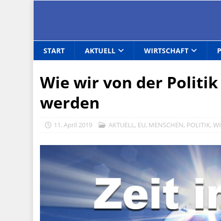
START
AKTUELL
WIRTSCHAFT
Wie wir von der Politi
werden
11. April 2019
AKTUELL
,
EU
,
MENSCHEN
,
POLITIK
,
WI