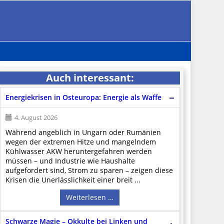
Auch interessant:
Energiekrisen in Osteuropa: Energie als Waffe
4. August 2026
Während angeblich in Ungarn oder Rumänien
wegen der extremen Hitze und mangelndem
Kühlwasser AKW heruntergefahren werden
müssen – und Industrie wie Haushalte
aufgefordert sind, Strom zu sparen – zeigen diese
Krisen die Unerlässlichkeit einer breit ...
Weiterlesen …
Schwarze Magie – Okkulte bei Linken und