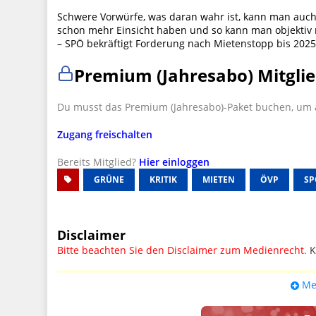
Schwere Vorwürfe, was daran wahr ist, kann man auc
schon mehr Einsicht haben und so kann man objektiv
– SPÖ bekräftigt Forderung nach Mietenstopp bis 202
Premium (Jahresabo) Mitglie
Du musst das Premium (Jahresabo)-Paket buchen, um a
Zugang freischalten
Bereits Mitglied?
Hier einloggen
GRÜNE
KRITIK
MIETEN
ÖVP
SP
Disclaimer
Bitte beachten Sie den Disclaimer zum Medienrecht.
K
UPDATE: § 17 ECG seit 16.02.2024 weg
Me
Wir lassen den Disclaimertext dennoch so stehen, bis s
weitere, damit zusammenhängende Paragrafen ersetzt 