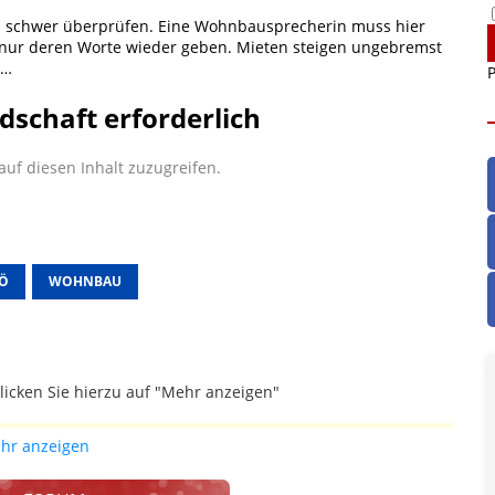
h schwer überprüfen. Eine Wohnbausprecherin muss hier
 nur deren Worte wieder geben. Mieten steigen ungebremst
5…
P
dschaft erforderlich
uf diesen Inhalt zuzugreifen.
Ö
WOHNBAU
licken Sie hierzu auf "Mehr anzeigen"
gefallen.
hr anzeigen
ich die Justiz im klaren ist, wodurch dieser und etliche
werden. Dzt. herrscht auch in dem Bereich rechtsfreier