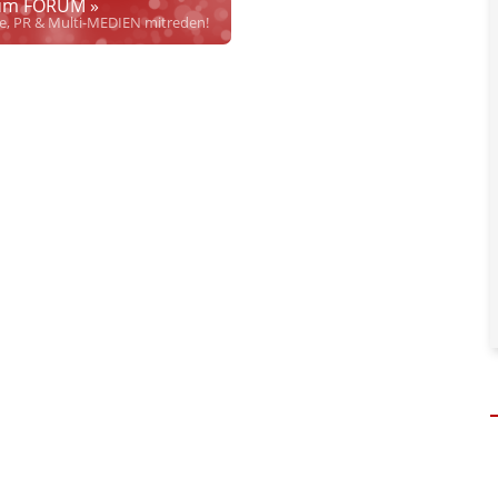
m FORUM »
rrecht", welches alleine aufgrund schwammiger Gesetze
se, PR & Multi-MEDIEN mitreden!
hkeit bei Links
und betonen ausdrücklich, dass wir die im Abs. 1 des §
 verlinkten Inhalt nicht immer gewährleisten können.
risten, noch beschäftigen sie solche, dürfen und können daher
keine
nlangen
qualifizierter
Hinweise der Justizbehörden nach. Dennoch
. Personen und versuchen objektiv zu bleiben.
en, soweit diese bekannt und nötig sind. Dabei gibt es 4 Abstufungen:
her inhaltlicher Verantwortung des Aussenders!
" bedeutet, dass diese
Content ist, sondern eine Verteilung im Sinne des
APA Disclaimers
(§
adaptierten bzw. referenzierten Artikels (Keine Haftung bez. § 17 ECG)
"
welcher nicht, oder nicht nur von APA-OTS kommt. Hier dürfen auch
. (§ 17 ECG gilt dennoch)
sseaussendung.
" heißt, dass von APA-OTS verbreiteter Content von uns
 deklarieren wir keinen vollen Haftungsausschluss für den gesamten
 ECG gilt aber weiterhin für Aussagen des Urhebers.)
(§ 17 ECG) nicht verlinkt
" bedeutet, dass die Quelle zwar genannt wird
 Prüfung auf rechtliche Korrektheit, Wahrheit des externen Inhalts
önlicher Daten beteiligter jur. wie phys. Personen
in und auf
t.