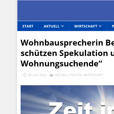
START
AKTUELL
WIRTSCHAFT
Wohnbausprecherin Be
schützen Spekulation 
Wohnungsuchende“
28. Juni 2023
AKTUELL
,
POLITIK
,
WIRTSCHAFT