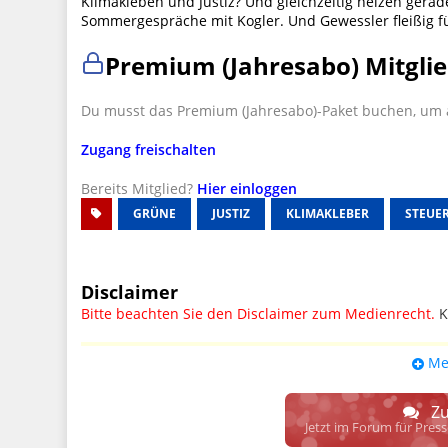
Klimakleben und Justiz? Und gleichzeitig heizen gera
Sommergespräche mit Kogler. Und Gewessler fleißig f
Premium (Jahresabo) Mitglie
Du musst das Premium (Jahresabo)-Paket buchen, um a
Zugang freischalten
Bereits Mitglied?
Hier einloggen
GRÜNE
JUSTIZ
KLIMAKLEBER
STEUE
Disclaimer
Bitte beachten Sie den Disclaimer zum Medienrecht.
K
UPDATE: § 17 ECG seit 16.02.2024 weg
Me
Wir lassen den Disclaimertext dennoch so stehen, bis s
weitere, damit zusammenhängende Paragrafen ersetzt 
Zu
Raum. D.h. noch mehr Spielraum für das sog. "Richte
Jetzt im Forum für Pres
gewisse Parteien bevorzugen kann.