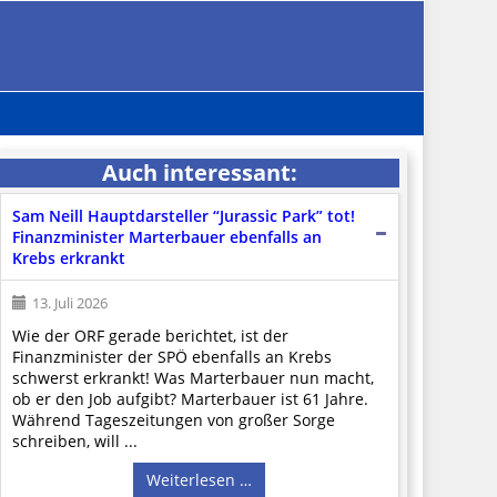
Auch interessant:
Sam Neill Hauptdarsteller “Jurassic Park” tot!
Finanzminister Marterbauer ebenfalls an
Krebs erkrankt
13. Juli 2026
Wie der ORF gerade berichtet, ist der
Finanzminister der SPÖ ebenfalls an Krebs
schwerst erkrankt! Was Marterbauer nun macht,
ob er den Job aufgibt? Marterbauer ist 61 Jahre.
Während Tageszeitungen von großer Sorge
schreiben, will ...
Weiterlesen …