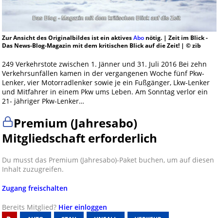
Zur Ansicht des Originalbildes ist ein aktives
Abo
nötig. | Zeit im Blick -
Das News-Blog-Magazin mit dem kritischen Blick auf die Zeit! | © zib
249 Verkehrstote zwischen 1. Jänner und 31. Juli 2016 Bei zehn
Verkehrsunfällen kamen in der vergangenen Woche fünf Pkw-
Lenker, vier Motorradlenker sowie je ein Fußgänger, Lkw-Lenker
und Mitfahrer in einem Pkw ums Leben. Am Sonntag verlor ein
21- jähriger Pkw-Lenker…
Premium (Jahresabo)
Mitgliedschaft erforderlich
Du musst das Premium (Jahresabo)-Paket buchen, um auf diesen
Inhalt zuzugreifen.
Zugang freischalten
Bereits Mitglied?
Hier einloggen