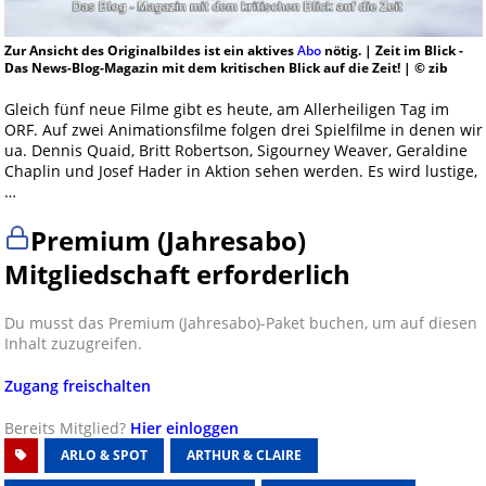
Zur Ansicht des Originalbildes ist ein aktives
Abo
nötig. | Zeit im Blick -
Das News-Blog-Magazin mit dem kritischen Blick auf die Zeit! | © zib
Gleich fünf neue Filme gibt es heute, am Allerheiligen Tag im
ORF. Auf zwei Animationsfilme folgen drei Spielfilme in denen wir
ua. Dennis Quaid, Britt Robertson, Sigourney Weaver, Geraldine
Chaplin und Josef Hader in Aktion sehen werden. Es wird lustige,
…
Premium (Jahresabo)
Mitgliedschaft erforderlich
Du musst das Premium (Jahresabo)-Paket buchen, um auf diesen
Inhalt zuzugreifen.
Zugang freischalten
Bereits Mitglied?
Hier einloggen
ARLO & SPOT
ARTHUR & CLAIRE