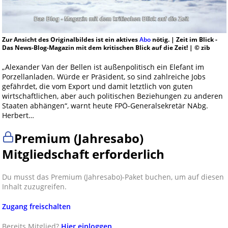
Zur Ansicht des Originalbildes ist ein aktives
Abo
nötig. | Zeit im Blick -
Das News-Blog-Magazin mit dem kritischen Blick auf die Zeit! | © zib
„Alexander Van der Bellen ist außenpolitisch ein Elefant im
Porzellanladen. Würde er Präsident, so sind zahlreiche Jobs
gefährdet, die vom Export und damit letztlich von guten
wirtschaftlichen, aber auch politischen Beziehungen zu anderen
Staaten abhängen“, warnt heute FPÖ-Generalsekretär NAbg.
Herbert…
Premium (Jahresabo)
Mitgliedschaft erforderlich
Du musst das Premium (Jahresabo)-Paket buchen, um auf diesen
Inhalt zuzugreifen.
Zugang freischalten
Bereits Mitglied?
Hier einloggen