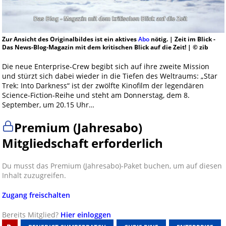
Zur Ansicht des Originalbildes ist ein aktives
Abo
nötig. | Zeit im Blick -
Das News-Blog-Magazin mit dem kritischen Blick auf die Zeit! | © zib
Die neue Enterprise-Crew begibt sich auf ihre zweite Mission
und stürzt sich dabei wieder in die Tiefen des Weltraums: „Star
Trek: Into Darkness“ ist der zwölfte Kinofilm der legendären
Science-Fiction-Reihe und steht am Donnerstag, dem 8.
September, um 20.15 Uhr…
Premium (Jahresabo)
Mitgliedschaft erforderlich
Du musst das Premium (Jahresabo)-Paket buchen, um auf diesen
Inhalt zuzugreifen.
Zugang freischalten
Bereits Mitglied?
Hier einloggen