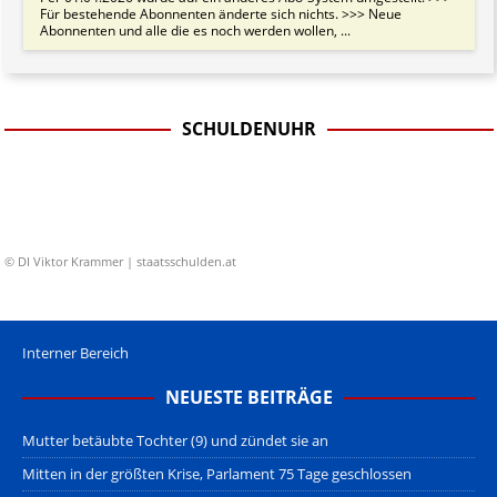
Für bestehende Abonnenten änderte sich nichts. >>> Neue
Abonnenten und alle die es noch werden wollen, ...
SCHULDENUHR
© DI Viktor Krammer | staatsschulden.at
Interner Bereich
NEUESTE BEITRÄGE
Mutter betäubte Tochter (9) und zündet sie an
Mitten in der größten Krise, Parlament 75 Tage geschlossen