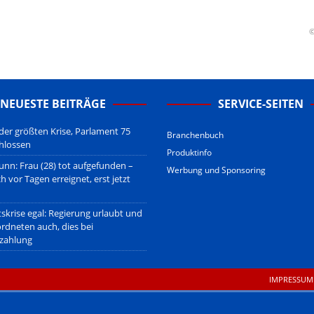
erstehen.
u den Betreibern der verlinkten Webseiten.
©
sberatung!
erwiegend u.o. ausschließlich von (meist ungerechtfertigten,
nd soll keine Herabwürdigung von Kanzleien darstellen, welche dies
gsetzen und hat aufgrund der nicht Vertrags-gebundenen Wirksamkeit
NEUESTE BEITRÄGE
SERVICE-SEITEN
B
.
 der größten Krise, Parlament 75
Branchenbuch
hlossen
Produktinfo
unn: Frau (28) tot aufgefunden –
Werbung und Sponsoring
ch vor Tagen erreignet, erst jetzt
tskrise egal: Regierung urlaubt und
ordneten auch, dies bei
zahlung
IMPRESSUM