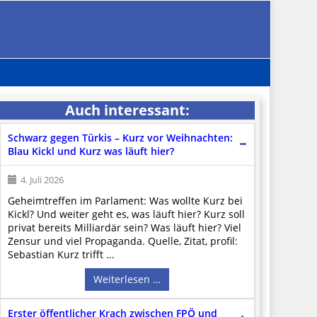
Auch interessant:
Schwarz gegen Türkis – Kurz vor Weihnachten:
Blau Kickl und Kurz was läuft hier?
4. Juli 2026
Geheimtreffen im Parlament: Was wollte Kurz bei
Kickl? Und weiter geht es, was läuft hier? Kurz soll
privat bereits Milliardär sein? Was läuft hier? Viel
Zensur und viel Propaganda. Quelle, Zitat, profil:
Sebastian Kurz trifft ...
Weiterlesen …
Erster öffentlicher Krach zwischen FPÖ und