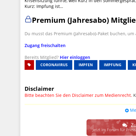
Krisensitzung führte, weil Kurz in den Sommergesprä
Kurz: Impfung ist…
Premium (Jahresabo) Mitglie
Du musst das Premium (Jahresabo)-Paket buchen, um a
Zugang freischalten
Bereits Mitglied?
Hier einloggen
CORONAVIRUS
IMPFEN
IMPFUNG
K
Disclaimer
Bitte beachten Sie den Disclaimer zum Medienrecht.
K
UPDATE: § 17 ECG seit 16.02.2024 weg
Me
Wir lassen den Disclaimertext dennoch so stehen, bis s
weitere, damit zusammenhängende Paragrafen ersetzt 
Zu
Raum. D.h. noch mehr Spielraum für das sog. "Richte
Jetzt im Forum für Pres
gewisse Parteien bevorzugen kann.