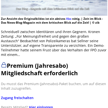
Zur Ansicht des Originalbildes ist ein aktives
Abo
nötig. | Zeit im Blick -
Das News-Blog-Magazin mit dem kritischen Blick auf die Zeit! | © zib
Schreiduell zwischen Identitären und ihren Gegnern. Kronen
Zeitung: „Für Meinungsfreiheit und gegen den großen
Austausch“ Beobachtet von Polizeikameras bat Sellner seine
Unterstützer, auf eigene Transparente zu verzichten. Ein Demo-
Teilnehmer hatte seinem Frust über das Verhalten der FPÖ zuvor
mit einem…
Premium (Jahresabo)
Mitgliedschaft erforderlich
Du musst das Premium (Jahresabo)-Paket buchen, um auf diesen
Inhalt zuzugreifen.
Zugang freischalten
Bereits Mitglied?
Hier einloggen