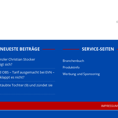
erstehen.
u den Betreibern der verlinkten Webseiten.
sberatung!
erwiegend u.o. ausschließlich von (meist ungerechtfertigten,
©
nd soll keine Herabwürdigung von Kanzleien darstellen, welche dies
gsetzen und hat aufgrund der nicht Vertrags-gebundenen Wirksamkeit
B
.
NEUESTE BEITRÄGE
SERVICE-SEITEN
zler Christian Stocker
Branchenbuch
igt sich?
Produktinfo
 OBS – Tarif ausgemacht bei EVN –
Werbung und Sponsoring
klappt es nicht?
täubte Tochter (9) und zündet sie
IMPRESSUM