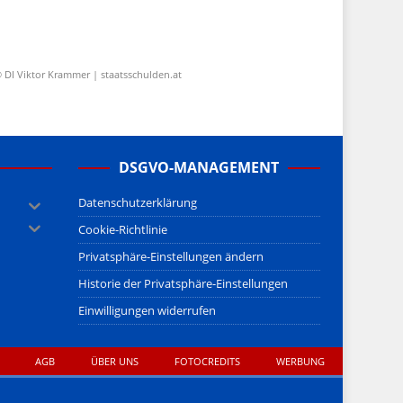
 DI Viktor Krammer | staatsschulden.at
DSGVO-MANAGEMENT
Datenschutzerklärung
Cookie-Richtlinie
Privatsphäre-Einstellungen ändern
Historie der Privatsphäre-Einstellungen
Einwilligungen widerrufen
AGB
ÜBER UNS
FOTOCREDITS
WERBUNG