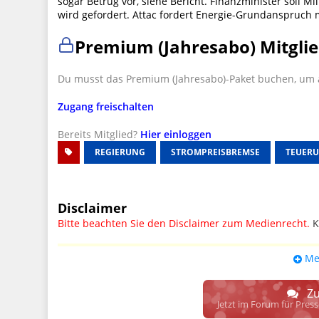
sogar Betrug vor, siehe Bericht. Finanzminister soll M
wird gefordert. Attac fordert Energie-Grundanspruch 
Premium (Jahresabo) Mitglie
Du musst das Premium (Jahresabo)-Paket buchen, um a
Zugang freischalten
Bereits Mitglied?
Hier einloggen
REGIERUNG
STROMPREISBREMSE
TEUER
Disclaimer
Bitte beachten Sie den Disclaimer zum Medienrecht.
K
UPDATE: § 17 ECG seit 16.02.2024 weg
Me
Wir lassen den Disclaimertext dennoch so stehen, bis s
weitere, damit zusammenhängende Paragrafen ersetzt 
Zu
Raum. D.h. noch mehr Spielraum für das sog. "Richte
Jetzt im Forum für Pres
gewisse Parteien bevorzugen kann.