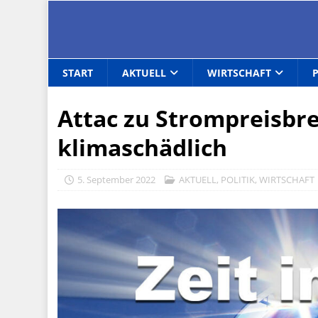
START
AKTUELL
WIRTSCHAFT
Attac zu Strompreisbr
klimaschädlich
5. September 2022
AKTUELL
,
POLITIK
,
WIRTSCHAFT