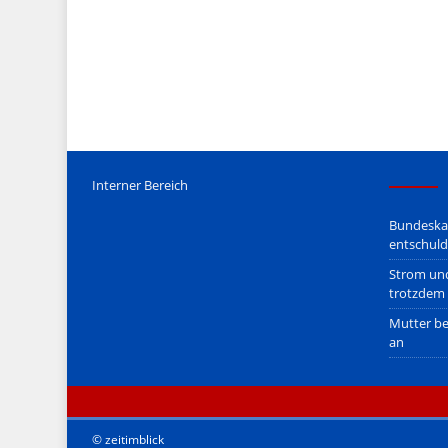
Mediengesetz
erfolgt, soweit wir als Nicht-Juristen dieses v
Wir stehen nicht in (ge)werblichen Zusammenhang mit uo. z
Etwaige Empfehlungen in diesem Bericht sind
keine Recht
Der Begriff "
Abmahnanwalt
" bezeichnet Juristen, welche üb
überzogenen, rechtlich fragwürdigen) Abmahnungen leben u
innerhalb gesetzlich verankerter Regeln tun.
Jener Disclaimer soll sich nicht über gültiges Recht hinwe
hpts. informativen Charakter.
Bitte beachten Sie in dem Zusammenhang auch unsere
AG
Interner Bereich
Bundeskan
entschuld
Strom und
trotzdem 
Mutter be
an
© zeitimblick