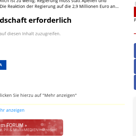
Milch ist zu wenig: Regierung muss statt Apellen und
 Die Reaktion der Regierung auf die 2,9 Millionen Euro an…
dschaft erforderlich
P
uf diesen Inhalt zuzugreifen.
A
licken Sie hierzu auf "Mehr anzeigen"
gefallen.
hr anzeigen
ich die Justiz im klaren ist, wodurch dieser und etliche
werden. Dzt. herrscht auch in dem Bereich rechtsfreier
m FORUM »
rrecht", welches alleine aufgrund schwammiger Gesetze
se, PR & Multi-MEDIEN mitreden!