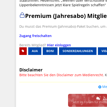
Staatshilfen. Hebenstreit: „Weinen über verschüttete 
Lippenbekenntnissen jetzt klare Spielregeln schaffen“
Premium (Jahresabo) Mitglie
Du musst das Premium (Jahresabo)-Paket buchen, um a
Zugang freischalten
Bereits Mitglied?
Hier einloggen
AUA
BONI
SONDERZAHLUNGEN
VID
Disclaimer
Bitte beachten Sie den Disclaimer zum Medienrecht.
K
UPDATE: § 17 ECG seit 16.02.2024 weg
Me
Wir lassen den Disclaimertext dennoch so stehen, bis s
weitere, damit zusammenhängende Paragrafen ersetzt 
Zu
Raum. D.h. noch mehr Spielraum für das sog. "Richte
Jetzt im Forum für Pres
gewisse Parteien bevorzugen kann.