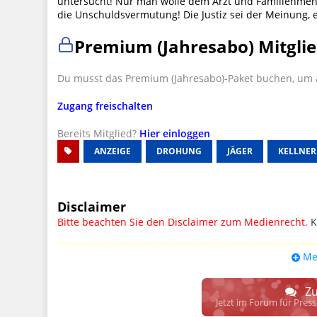
untersucht! Nur man wolle dem Arzt und Familienmen
die Unschuldsvermutung! Die Justiz sei der Meinung, 
Premium (Jahresabo) Mitglie
Du musst das Premium (Jahresabo)-Paket buchen, um a
Zugang freischalten
Bereits Mitglied?
Hier einloggen
ANZEIGE
DROHUNG
JÄGER
KELLNER
Disclaimer
Bitte beachten Sie den Disclaimer zum Medienrecht.
K
UPDATE: § 17 ECG seit 16.02.2024 weg
Me
Wir lassen den Disclaimertext dennoch so stehen, bis s
weitere, damit zusammenhängende Paragrafen ersetzt 
Zu
Raum. D.h. noch mehr Spielraum für das sog. "Richte
Jetzt im Forum für Pres
gewisse Parteien bevorzugen kann.