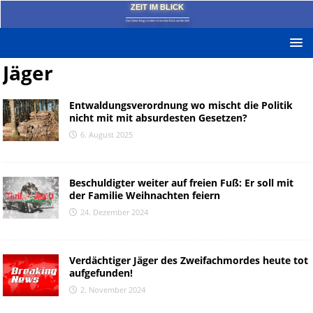
ZEIT IM BLICK
Das News-Blog mit dem kritischen Blick auf die Zeit!
Jäger
Entwaldungsverordnung wo mischt die Politik
nicht mit mit absurdesten Gesetzen?
6. August 2025
Beschuldigter weiter auf freien Fuß: Er soll mit
der Familie Weihnachten feiern
24. Dezember 2024
Verdächtiger Jäger des Zweifachmordes heute tot
aufgefunden!
2. November 2024