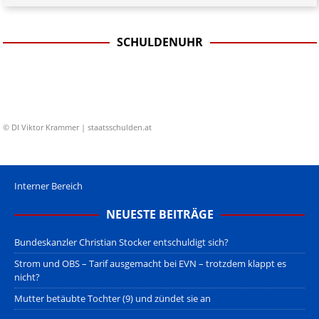
SCHULDENUHR
© DI Viktor Krammer | staatsschulden.at
Interner Bereich
NEUESTE BEITRÄGE
Bundeskanzler Christian Stocker entschuldigt sich?
Strom und OBS – Tarif ausgemacht bei EVN – trotzdem klappt es
nicht?
Mutter betäubte Tochter (9) und zündet sie an