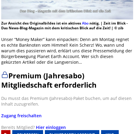
Zur Ansicht des Originalbildes ist ein aktives
Abo
nötig. | Zeit im Blick -
Das News-Blog-Magazin mit dem kritischen Blick auf die Zeit! | © zib
Unser “Money Maker” kann einpacken: Denn am Montag regnet
es echte Banknoten vom Himmel! Kein Scherz! Wo, wann und
warum dies passieren wird, erklärt uns diese Pressemeldung der
Bürgerbewegung Planet Earth Account. Wer sich diesen
gekürzten Artikel oder die Langversion…
Premium (Jahresabo)
Mitgliedschaft erforderlich
Du musst das Premium (Jahresabo)-Paket buchen, um auf diesen
Inhalt zuzugreifen.
Zugang freischalten
Bereits Mitglied?
Hier einloggen