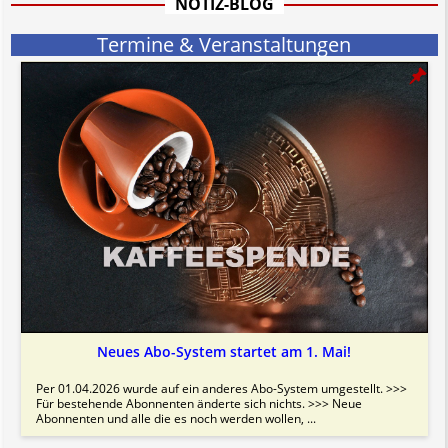
NOTIZ-BLOG
Bitte beachten Sie in dem Zusammenhang auch unsere
AGB
.
Termine & Veranstaltungen
Neues Abo-System startet am 1. Mai!
Per 01.04.2026 wurde auf ein anderes Abo-System umgestellt. >>>
Für bestehende Abonnenten änderte sich nichts. >>> Neue
Abonnenten und alle die es noch werden wollen, ...