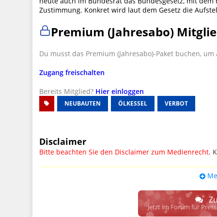
heute auch im Bundesrat das Bundesgesetz, mit dem 
Zustimmung. Konkret wird laut dem Gesetz die Aufste
Premium (Jahresabo) Mitglie
Du musst das Premium (Jahresabo)-Paket buchen, um a
Zugang freischalten
Bereits Mitglied?
Hier einloggen
NEUBAUTEN
ÖLKESSEL
VERBOT
Disclaimer
Bitte beachten Sie den Disclaimer zum Medienrecht.
K
UPDATE: § 17 ECG seit 16.02.2024 weg
Me
Wir lassen den Disclaimertext dennoch so stehen, bis s
weitere, damit zusammenhängende Paragrafen ersetzt 
Zu
Raum. D.h. noch mehr Spielraum für das sog. "Richte
Jetzt im Forum für Pres
gewisse Parteien bevorzugen kann.