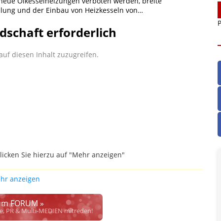
neue Ölkesselheizungen verboten werden, breite
llung und der Einbau von Heizkesseln von…
P
dschaft erforderlich
uf diesen Inhalt zuzugreifen.
licken Sie hierzu auf "Mehr anzeigen"
gefallen.
hr anzeigen
ich die Justiz im klaren ist, wodurch dieser und etliche
werden. Dzt. herrscht auch in dem Bereich rechtsfreier
m FORUM »
rrecht", welches alleine aufgrund schwammiger Gesetze
se, PR & Multi-MEDIEN mitreden!