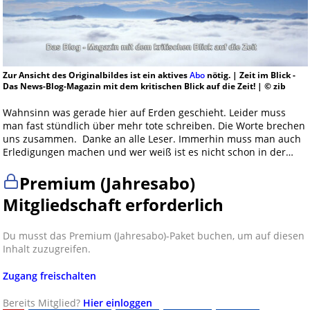
Zur Ansicht des Originalbildes ist ein aktives
Abo
nötig. | Zeit im Blick -
Das News-Blog-Magazin mit dem kritischen Blick auf die Zeit! | © zib
Wahnsinn was gerade hier auf Erden geschieht. Leider muss
man fast stündlich über mehr tote schreiben. Die Worte brechen
uns zusammen. Danke an alle Leser. Immerhin muss man auch
Erledigungen machen und wer weiß ist es nicht schon in der…
Premium (Jahresabo)
Mitgliedschaft erforderlich
Du musst das Premium (Jahresabo)-Paket buchen, um auf diesen
Inhalt zuzugreifen.
Zugang freischalten
Bereits Mitglied?
Hier einloggen