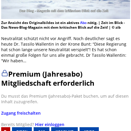
Zur Ansicht des Originalbildes ist ein aktives
Abo
nötig. | Zeit im Blick -
Das News-Blog-Magazin mit dem kritischen Blick auf die Zeit! | © zib
Neutralität schützt nicht vor Angriff. Noch deutlicher sagt es
heute Dr. Tassilo Wallentin in der Krone Bunt: “Diese Regierung
hat schon lange unsere Neutralität verspielt”! Es hat schon
einmal große Folgen für uns alle gebracht. Dr Tassilo Wallentin:
“Wir haben…
Premium (Jahresabo)
Mitgliedschaft erforderlich
Du musst das Premium (Jahresabo)-Paket buchen, um auf diesen
Inhalt zuzugreifen.
Zugang freischalten
Bereits Mitglied?
Hier einloggen