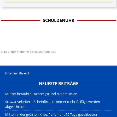
SCHULDENUHR
© DI Viktor Krammer | staatsschulden.at
Interner Bereich
NEUESTE BEITRÄGE
Mutter betäubte Tochter (9) und zündet sie an
Schwarzarbeiter – Scheinfirmen: Immer mehr fleißige werden
abgeschreckt
Mitten in der größten Krise, Parlament 75 Tage geschlossen