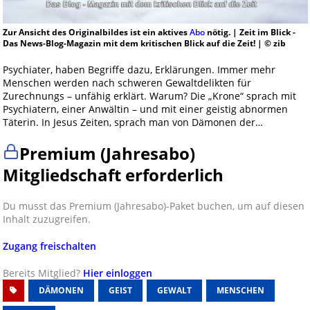
Zur Ansicht des Originalbildes ist ein aktives
Abo
nötig. | Zeit im Blick -
Das News-Blog-Magazin mit dem kritischen Blick auf die Zeit! | © zib
Psychiater, haben Begriffe dazu, Erklärungen. Immer mehr
Menschen werden nach schweren Gewaltdelikten für
Zurechnungs – unfähig erklärt. Warum? Die „Krone“ sprach mit
Psychiatern, einer Anwältin – und mit einer geistig abnormen
Täterin. In Jesus Zeiten, sprach man von Dämonen der…
Premium (Jahresabo)
Mitgliedschaft erforderlich
Du musst das Premium (Jahresabo)-Paket buchen, um auf diesen
Inhalt zuzugreifen.
Zugang freischalten
Bereits Mitglied?
Hier einloggen
DÄMONEN
GEIST
GEWALT
MENSCHEN